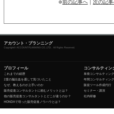
前の記事へ
｜
次の記事
アカウント・プランニング
Copyright© ACCOUNTPLANNING CO.,LTD.. All Rights Reserved.
プロフィール
コンサルティン
これまでの経歴
単発コンサルティン
2度の脳出血を通して気づいたこと
年間コンサルティン
なぜ、教えるのが上手いのか
販促ツール作成代行
販売促進コンサルタントに頼むメリットとは？
セミナー・講演
他の販売促進コンサルタントとどこが違うのか？
社内研修
HONDAで培った販売促進ノウハウとは？