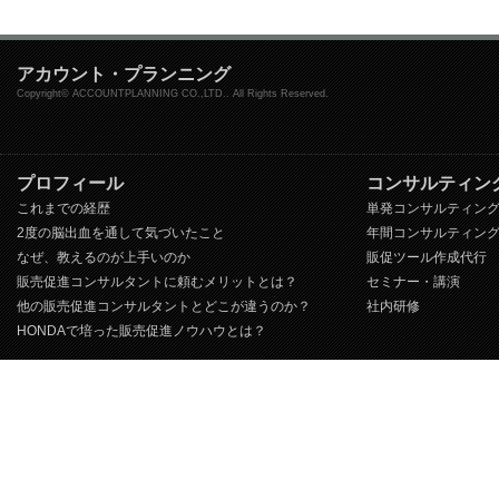
アカウント・プランニング
Copyright© ACCOUNTPLANNING CO.,LTD.. All Rights Reserved.
プロフィール
コンサルティン
これまでの経歴
単発コンサルティン
2度の脳出血を通して気づいたこと
年間コンサルティン
なぜ、教えるのが上手いのか
販促ツール作成代行
販売促進コンサルタントに頼むメリットとは？
セミナー・講演
他の販売促進コンサルタントとどこが違うのか？
社内研修
HONDAで培った販売促進ノウハウとは？