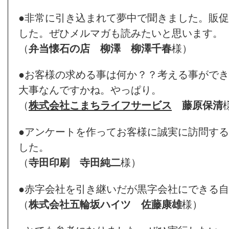
●非常に引き込まれて夢中で聞きました。販
した。ぜひメルマガも読みたいと思います。
（
弁当懐石の店 柳澤
柳澤千春
様）
●お客様の求める事は何か？？考える事がで
大事なんですかね。やっぱり。
（
株式会社こまちライフサービス
藤原保清
●アンケートを作ってお客様に誠実に訪問す
した。
（
寺田印刷
寺田純二
様）
●赤字会社を引き継いだが黒字会社にできる
（
株式会社五輪坂ハイツ
佐藤康雄
様）