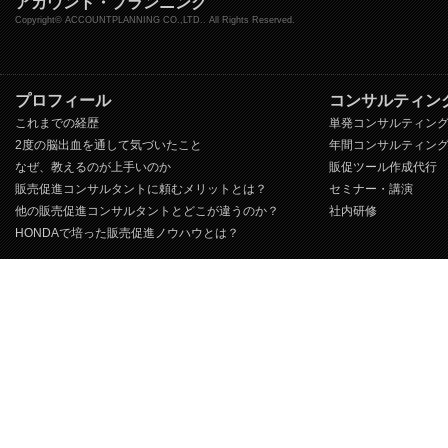
アカウント・プランニング
Copyright© ACCOUNTPLANNING CO.,LTD.. All Rights Reserved.
プロフィール
コンサルティン
これまでの経歴
単発コンサルティン
2度の脳出血を通して気づいたこと
年間コンサルティン
なぜ、教えるのが上手いのか
販促ツール作成代行
販売促進コンサルタントに頼むメリットとは？
セミナー・講演
他の販売促進コンサルタントとどこが違うのか？
社内研修
HONDAで培った販売促進ノウハウとは？