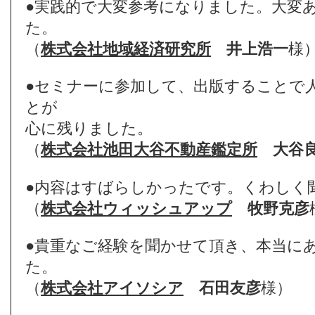
●実践的で大変参考になりました。大変
た。
（
株式会社地域経済研究所
井上浩一
様
●セミナーに参加して、出版することで
とが
心に残りました。
（
株式会社池田大谷不動産鑑定所
大谷
●内容はすばらしかったです。くわしく
（
株式会社ウィッシュアップ
牧野克彦
●貴重なご経験を聞かせて頂き、本当に
た。
（
株式会社アイソシア
石田友彦
様）