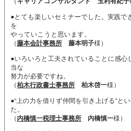
（
キャリアコンサルタント
玉利有紀子
●とても楽しいセミナーでした。実践で
を
やっていこうと思います。
（
藤本会計事務所
藤本明子
様）
●いろいろと工夫されていることに感心
当な
努力が必要ですね。
（
柏木行政書士事務所
柏木啓一
様）
●“上の力を借りず仲間を引き上げる”と
た。
（
内橋慎一税理士事務所
内橋慎一
様）