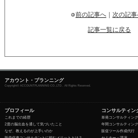
前の記事へ
｜
次の記事
記事一覧に戻る
アカウント・プランニング
Copyright© ACCOUNTPLANNING CO.,LTD.. All Rights Reserved.
プロフィール
コンサルティン
これまでの経歴
単発コンサルティン
2度の脳出血を通して気づいたこと
年間コンサルティン
なぜ、教えるのが上手いのか
販促ツール作成代行
販売促進コンサルタントに頼むメリットとは？
セミナー・講演