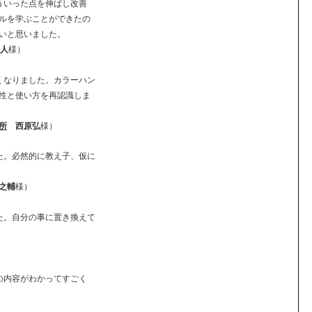
ういった点を伸ばし改善
ルを学ぶことができたの
いと思いました。
人
様）
くなりました。カラーハン
性と使い方を再認識しま
所
西原弘
様）
た。必然的に教え子、仮に
之輔
様）
た。自分の事に置き換えて
の内容がわかってすごく