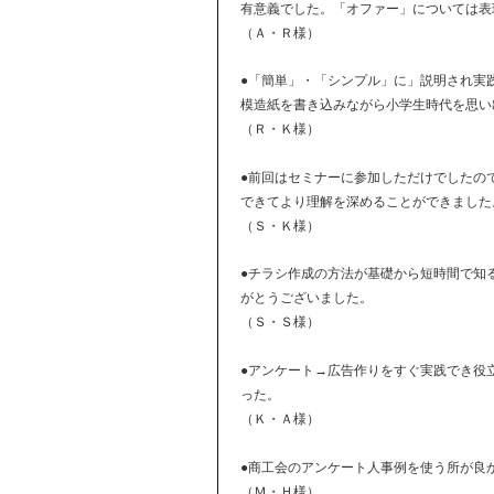
有意義でした。「オファー」については表
（Ａ・Ｒ様）
●「簡単」・「シンプル」に」説明され実
模造紙を書き込みながら小学生時代を思い
（Ｒ・Ｋ様）
●前回はセミナーに参加しただけでしたの
できてより理解を深めることができました
（Ｓ・Ｋ様）
●チラシ作成の方法が基礎から短時間で知
がとうございました。
（Ｓ・Ｓ様）
●アンケート→広告作りをすぐ実践でき役
った。
（Ｋ・Ａ様）
●商工会のアンケート人事例を使う所が良
（Ｍ・Ｈ様）