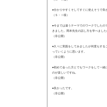
●分かりやすくそしてすぐに使えそうで良
（Ｓ・Ｉ様）
●今までは違うテーマでのワークでしたの
きました。岡本先生の話し方を学べました
（非公開）
●久々に実践をしてみましたが何度もする
っていくように思います。
（非公開）
●初めて会った方とでもワークをして一緒
のが楽しいですね。
（非公開）
●良かったです。
（非公開）