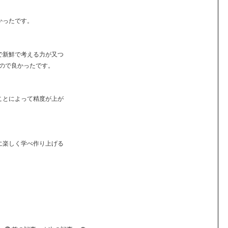
かったです。
で新鮮で考える力が又つ
ので良かったです。
ことによって精度が上が
に楽しく学べ作り上げる