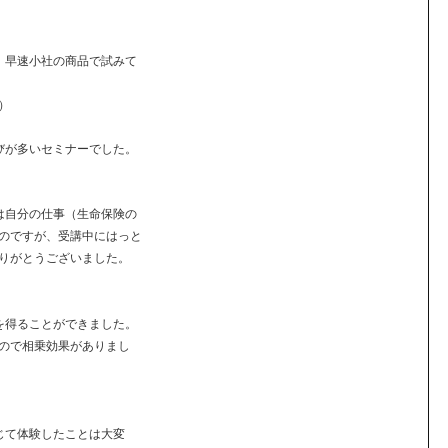
。早速小社の商品で試みて
）
びが多いセミナーでした。
は自分の仕事（生命保険の
のですが、受講中にはっと
りがとうございました。
を得ることができました。
ので相乗効果がありまし
じて体験したことは大変