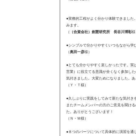
●実務的工程がよく分かり体験できました
みます。
（
（合資会社）創慧研究所
長谷川博彰
様
●シンプルで分かりやすくいつもながら学
（
奥田一彦
様）
●とても分かりやすく楽しかったです。実
営業）に役立てる意識が全くなく参加した
気付きました。大変ためになりました。あ
（Ｙ・Ｔ様）
●久しぶりに実践をしてみて新たな気付き
またチームメンバーの方のご意見を聞ける
た。ありがとうございます！
（Ｎ・Ｍ様）
●８つのパーツについて具体的に演習を通