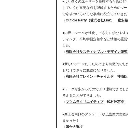
●より多くのユーザーを獲得するためにど
していくか重要な点を理解するためのツー
で今後のいろいろな事業に役立てていきた
（
Cuticle Party（株式会社Link）
座安裕
●内容、ツールが進化してさらに学びやす
ティング、平均学習定着率など情報の重要
した。
（
有限会社サスティナブル・デザイン研究
●新しいテーマだったのでより刺激的でし
もなれてさらに勉強になりました。
（
有限会社ブレイン・チャイルド
神南臣
●ワークが多かったのでより理解できまし
考えることができました。
（
マツムラクリエイティブ
松村理恵
様）
●商工会向けのアンケートや広告案の実際
良かった！
（
落合大造
様）