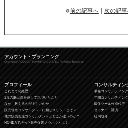
前の記事へ
｜
次の記事
アカウント・プランニング
Copyright© ACCOUNTPLANNING CO.,LTD.. All Rights Reserved.
プロフィール
コンサルティン
これまでの経歴
単発コンサルティン
2度の脳出血を通して気づいたこと
年間コンサルティン
なぜ、教えるのが上手いのか
販促ツール作成代行
販売促進コンサルタントに頼むメリットとは？
セミナー・講演
他の販売促進コンサルタントとどこが違うのか？
社内研修
HONDAで培った販売促進ノウハウとは？