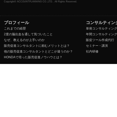
Copyright© ACCOUNTPLANNING CO.,LTD.. All Rights Reserved.
プロフィール
コンサルティン
これまでの経歴
単発コンサルティン
2度の脳出血を通して気づいたこと
年間コンサルティン
なぜ、教えるのが上手いのか
販促ツール作成代行
販売促進コンサルタントに頼むメリットとは？
セミナー・講演
他の販売促進コンサルタントとどこが違うのか？
社内研修
HONDAで培った販売促進ノウハウとは？