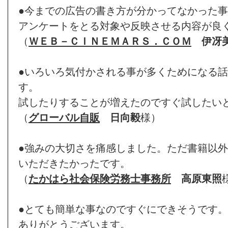
●今までの広告の書き方が分かってなかった
アンケートをとる対象や反映させる内容が良
（
ＷＥＢ－ＣＩＮＥＭＡＲＳ．ＣＯＭ
伊冴
●いろいろ気付かされる事が多くためになる
す。
試したりすることが増えたのですぐ試したい
（
グローバル自販
日向毅
様）
●強みの大切さを痛感しました。ただ書籍以
いただきたかったです。
（
たかはら社会保険労務士事務所
高原東照
●とても簡単な事なのですぐにできそうです
ありがとうございます。