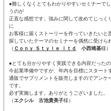
●難しくなくとてもわかりやすいセミナーで
うのが
正直な感想です。強みに関して改めてじっく
に
お客様に届くストーリーを作っていきたいと
探していたテーマのセミナーを偶然に受けら
（
Ｃｏｎｙ Ｓｔｙｌｅ ｌｔｄ
小西靖基
様）
●とても分かりやすく実践できる内容だった
今起業準備中ですが、年内を目標にスタート
通販でサプリメントを販売しますのでアンケ
です。
必ず実施します。ありがとうございました。
（
エクシル
古池貴美子
様）