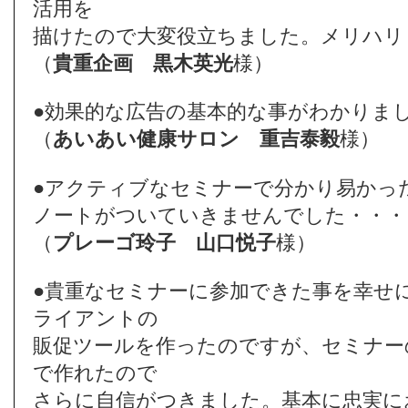
活用を
描けたので大変役立ちました。メリハリ
（
貴重企画
黒木英光
様）
●効果的な広告の基本的な事がわかりま
（
あいあい健康サロン
重吉泰毅
様）
●アクティブなセミナーで分かり易かっ
ノートがついていきませんでした・・・
（
プレーゴ玲子
山口悦子
様）
●貴重なセミナーに参加できた事を幸せ
ライアントの
販促ツールを作ったのですが、セミナー
で作れたので
さらに自信がつきました。基本に忠実に