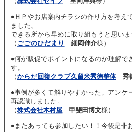
（
株式会社セイブ
里岡洋典
様）
●ＨＰやお店案内チラシの作り方を考え
ました。
できる所から早めに取り組もうと思いま
（
ごごのひだまり
細岡伸介
様）
●何が販促でポイントになるのか理解で
す。
（
からだ回復クラブ久留米
秀徳整体
秀
●事例が多くて解りやすかった。アンケ
再認識しました。
（
株式会社木村屋
甲斐田博文
様）
●またあっても参加したい！！今後是非