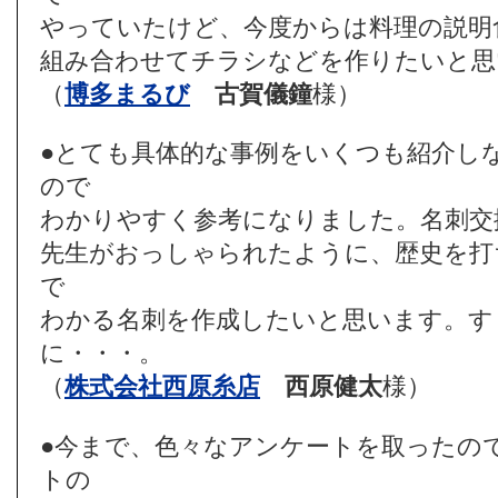
やっていたけど、今度からは料理の説明
組み合わせてチラシなどを作りたいと思
（
博多まるび
古賀儀鐘
様）
●とても具体的な事例をいくつも紹介し
ので
わかりやすく参考になりました。名刺交
先生がおっしゃられたように、歴史を打
で
わかる名刺を作成したいと思います。す
に・・・。
（
株式会社西原糸店
西原健太
様）
●今まで、色々なアンケートを取ったの
トの