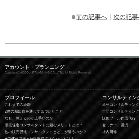
前の記事へ
｜
次の記事
アカウント・プランニング
Copyright© ACCOUNTPLANNING CO.,LTD.. All Rights Reserved.
プロフィール
コンサルティン
これまでの経歴
単発コンサルティン
2度の脳出血を通して気づいたこと
年間コンサルティン
なぜ、教えるのが上手いのか
販促ツール作成代行
販売促進コンサルタントに頼むメリットとは？
セミナー・講演
他の販売促進コンサルタントとどこが違うのか？
社内研修
HONDAで培った販売促進ノウハウとは？