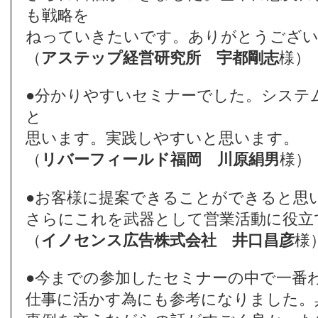
も戦略を
ねっていきたいです。ありがとうござ
（
アステップ経営研究所
宇都剛志
様）
●分かりやすいセミナーでした。システ
と
思います。実践しやすいと思います。
（
リバーフィールド福岡
川原絹男
様）
●お客様に提案できることができると思
さらにこれを武器として営業活動に役立
（
イノセンス広告株式会社
井口昌彦
様
●今までの参加したセミナーの中で一番
仕事に活かす為にも参考になりました。