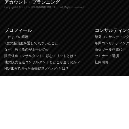
アカウント・プランニング
Copyright© ACCOUNTPLANNING CO.,LTD.. All Rights Reserved.
プロフィール
コンサルティン
これまでの経歴
単発コンサルティン
2度の脳出血を通して気づいたこと
年間コンサルティン
なぜ、教えるのが上手いのか
販促ツール作成代行
販売促進コンサルタントに頼むメリットとは？
セミナー・講演
他の販売促進コンサルタントとどこが違うのか？
社内研修
HONDAで培った販売促進ノウハウとは？