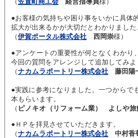
（
笠置町商工会
経営指導員
様）
●お客様の気持ちや困り事をいかに具体
拡大が出来るかが大切だとわかりました
（
伊賀ポータル株式会社
西岡崇
様）
●アンケートの重要性が何となくわかり
今回の質問をアレンジして追加してみよ
（
ナカムラポートリー株式会社
藤田陽
●実践に参考になりました。一つからで
本もらいます。
（
ピノキオ（リフォーム業）
よしや旅
●ＨＰを拝見させていただきます。
（
ナカムラポートリー株式会社
中村香