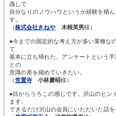
識して
自分なりのノウハウというか経験を積ん
す。
（
株式会社きねや
木根英男
様）
●今までの固定的な考え方が多い業種な
て
基本に立ち帰れた。アンケートという手
との
意識の差を縮めていきたい。
（
笠置寺
小林慶昭
様）
●目からうろこの感じです。沢山のヒン
ます。
できるだけ沢山の会員にいただいた話を