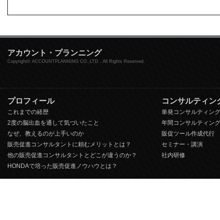
アカウント・プランニング
Copyright© ACCOUNTPLANNING CO.,LTD.. All Rights Reserved.
プロフィール
コンサルティン
これまでの経歴
単発コンサルティン
2度の脳出血を通して気づいたこと
年間コンサルティン
なぜ、教えるのが上手いのか
販促ツール作成代行
販売促進コンサルタントに頼むメリットとは？
セミナー・講演
他の販売促進コンサルタントとどこが違うのか？
社内研修
HONDAで培った販売促進ノウハウとは？