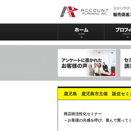
鹿児島 鹿児島市主催 販促セミ
商店街活性化セミナー
～お客様の共感を呼び、喜んで買って