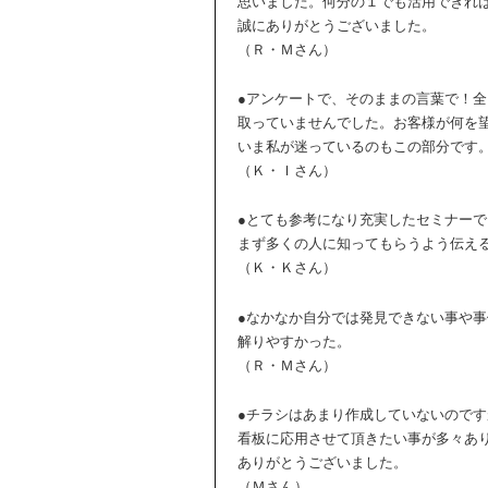
思いました。何分の１でも活用できれ
誠にありがとうございました。
（Ｒ・Ｍさん）
●アンケートで、そのままの言葉で！
取っていませんでした。お客様が何を
いま私が迷っているのもこの部分です
（Ｋ・Ｉさん）
●とても参考になり充実したセミナー
まず多くの人に知ってもらうよう伝え
（Ｋ・Ｋさん）
●なかなか自分では発見できない事や
解りやすかった。
（Ｒ・Ｍさん）
●チラシはあまり作成していないので
看板に応用させて頂きたい事が多々あ
ありがとうございました。
（Ｍさん）