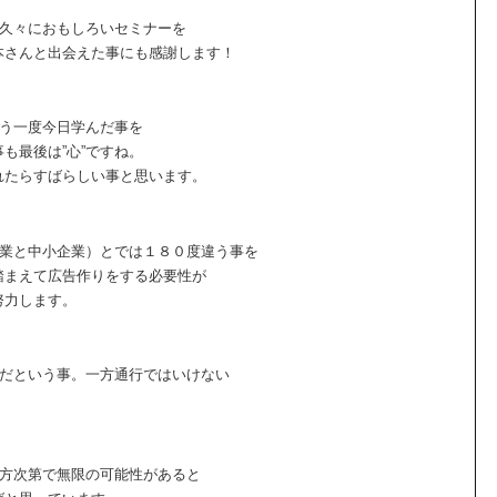
。久々におもしろいセミナーを
本さんと出会えた事にも感謝します！
もう一度今日学んだ事を
も最後は”心”ですね。
れたらすばらしい事と思います。
企業と中小企業）とでは１８０度違う事を
踏まえて広告作りをする必要性が
努力します。
切だという事。一方通行ではいけない
り方次第で無限の可能性があると