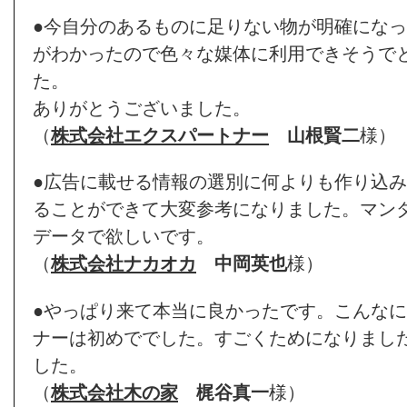
●今自分のあるものに足りない物が明確にな
がわかったので色々な媒体に利用できそうで
た。
ありがとうございました。
（
株式会社エクスパートナー
山根賢二
様）
●広告に載せる情報の選別に何よりも作り込
ることができて大変参考になりました。マン
データで欲しいです。
（
株式会社ナカオカ
中岡英也
様）
●やっぱり来て本当に良かったです。こんな
ナーは初めででした。すごくためになりまし
した。
（
株式会社木の家
梶谷真一
様）