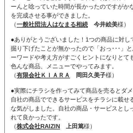
ーんと唸っていた時間が長かったのですがか
を完成させる事ができました。
（
一般社団法人はなまる相続
今井絵美
様）
●ありがとうございました！1つの商品に対し
掘り下げたことが無かったので「おっ･･･」
ーワードや考え方がすごくヒントになりとて
色んな商品、メニューでやってみます。
（
有限会社ＫＩＡＲＡ
岡田久美子
様）
●実際にチラシを作ってみて商品を売るとダ
自社の商品でできるサービスをチラシに載せ
な気がしました。自社の商品・サービスとし
れて良かったです。
（
株式会社RAIZIN
上田篤
様）