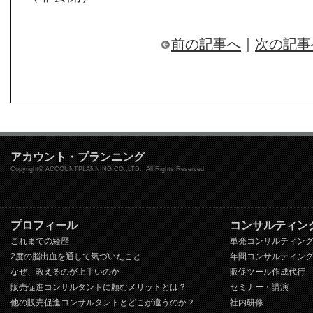
前の記事へ
｜
次の記事
アカウント・プランニング
Copyright© ACCOUNTPLANNING CO.,LTD.. All Rights Reserved.
プロフィール
コンサルティン
これまでの経歴
単発コンサルティン
2度の脳出血を通して気づいたこと
年間コンサルティン
なぜ、教えるのが上手いのか
販促ツール作成代行
販売促進コンサルタントに頼むメリットとは？
セミナー・講演
他の販売促進コンサルタントとどこが違うのか？
社内研修