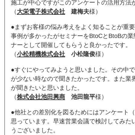
施工が中心ですがこのアンケートの活用方法
（
大栄電子株式会社
建梅夫
様）
●まずお客様の悩み考えをよく知ることが重要と
事例が多かったがセミナーをBtoCとBtoBの
ナーとして開催してもらうと良かったです。
（
小松精機株式会社
小松隆俊
様）
●すぐにやってみようと思いました。その中
が少ない時なので聞きたかったです。また業
が聞きたいと思いました。
（
株式会社池田興商
池田龍平
様）
●他社との差別化を図るためにはアンケート
思っています。早速営業会議で検討してみた
うございました。