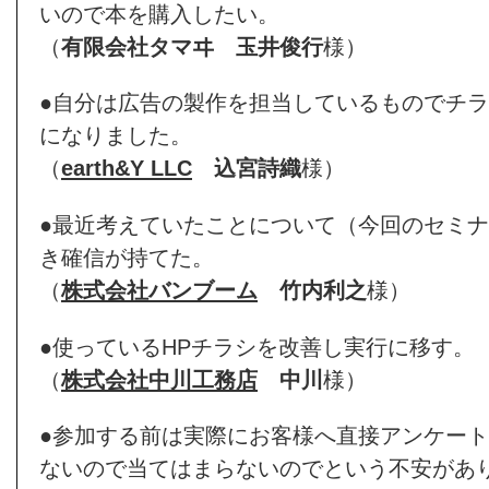
いので本を購入したい。
（
有限会社タマヰ
玉井俊行
様）
●自分は広告の製作を担当しているものでチ
になりました。
（
earth&Y LLC
込宮詩織
様）
●最近考えていたことについて（今回のセミ
き確信が持てた。
（
株式会社バンブーム
竹内利之
様）
●使っているHPチラシを改善し実行に移す。
（
株式会社中川工務店
中川
様）
●参加する前は実際にお客様へ直接アンケー
ないので当てはまらないのでという不安があ