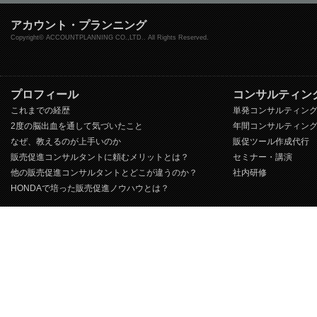
アカウント・プランニング
Copyright© ACCOUNTPLANNING CO.,LTD.. All Rights Reserved.
プロフィール
コンサルティン
これまでの経歴
単発コンサルティン
2度の脳出血を通して気づいたこと
年間コンサルティン
なぜ、教えるのが上手いのか
販促ツール作成代行
販売促進コンサルタントに頼むメリットとは？
セミナー・講演
他の販売促進コンサルタントとどこが違うのか？
社内研修
HONDAで培った販売促進ノウハウとは？