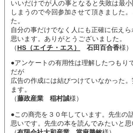
いいだけでが人の事となると失敗は最小
しまうので今回参加させて頂きました。
た。
自分の事だけでなく人にも正確に伝えら
思います。ありがとうございました。
（
HS（エイチ・エス）
石田百合香
様）
●アンケートの有用性は理解したつもり
だが
広告の作成には結びつけていなかった。
ます。
（
藤政産業
稲村誠
様）
●この商売を３０年しています。先生の
思いです。先生の本を読んでみたいと思
（
有限会社大和産業
當麻勝敏
様）