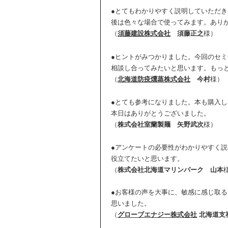
●とてもわかりやすく説明していただ
後は色々な場合で使ってみます。あり
（
須藤建設株式会社
須藤正之
様）
●ヒントがみつかりました。今回のセ
相談し合ってみたいと思います。もっ
（
北海道防疫燻蒸株式会社
今村
様）
●とても参考になりました。本も購入
本日はありがとうございました。
（
株式会社室蘭製麺
矢野武次
様）
●アンケートの必要性がわかりやすく
役立てたいと思います。
（
株式会社北海道マリンパーク
山本
●お客様の声を大事に、敏感に感じ取
思いました。
（
グローブエナジー株式会社
北海道支