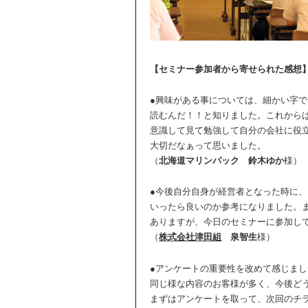
【セミナー参加者から寄せられた感想
●興味がある事については、細かい字
読むんだ！！と知りました。これから
意識して見て勉強して自分の会社に役
大切だなぁって思いました。
（
北海道マリンパック
鈴木ゆか
様）
●今後自分自身が経営者となった時に
いったら良いのか参考になりました。
ありますが、今日のセミナーに参加し
（
株式会社津田組
泉智生
様）
●アンケートの重要性を改めて感じま
同じ様な内容のお客様が多く、今後ど
まずはアンケートを取って、次回のチ