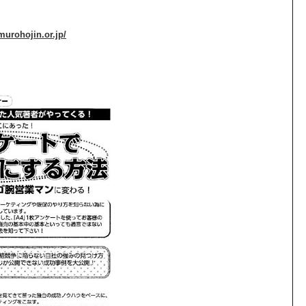
murohojin.or.jp/