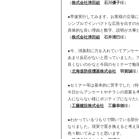
（
株式会社津田組
石川優子
様）
●早速実行してみます。お客様の立場
シンプルでインパクトな広告を出すの
具体的な良い理由と数字、説明が大事
（
株式会社津田組
石井清巳
様）
●今、消臭剤に力を入れていてアンケ
あまり反応がないと思っていました。
良くないのかなと今回のセミナーで勉
（
北海道防疫燻蒸株式会社
羽賀誠
様
●セミナー等は基本的に苦手でした（
今日からアンケートやチラシの原案を
人にならない様にポジティブになりた
（
工藤建設株式会社
工藤恭徳
様）
●わかっているつもりで聞いている部
なりました。現実で置き換えると考え
色々動いてみようと思います。