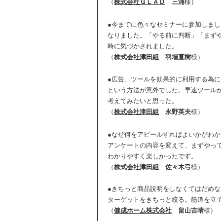
（
株式会社ＧＬＡＤ
三浦
様）
●今までに色々なセミナーに参加しま
なりました。「やる前に判断」「まず
時に気づかされました。
（
株式会社津田組
羽場直樹
様）
●広告、ツールを効果的に利用する為
という方法が意外でした。早速ツール
考えてみたいと思った。
（
株式会社津田組
永野英夫
様）
●なぜ何をアピールすればよいかがわ
アンケートの内容を変えて、まずやっ
わかりやすく楽しかったです。
（
株式会社津田組
佐々木弓
様）
●きちっと商品説明をしなくてはだめ
ターゲットをきちっと絞る。筋道を立
（
健成ホーム株式会社
畠山吉晴
様）