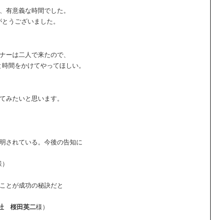
き、有意義な時間でした。
がとうございました。
ミナーは二人で来たので、
と時間をかけてやってほしい。
してみたいと思います。
説明されている。今後の告知に
様）
ることが成功の秘訣だと
社
桜田英二
様）