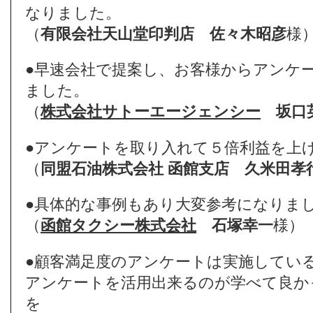
なりました。
（
有限会社天山堂印判店
佐々木昭彦
様
●早速会社で提案し、お客様からアンケ
ました。
（
株式会社サトーエージェンシー
坂口
●アンケートを取り入れて５倍利益を上
（
同盟石油株式会社 函館支店
久米田孝
●具体的な事例もあり大変参考になりま
（
函館タクシー株式会社
石塚幸一
様）
●顧客満足度のアンケートは実施してい
アンケートを活用出来るのが学べて良か
を