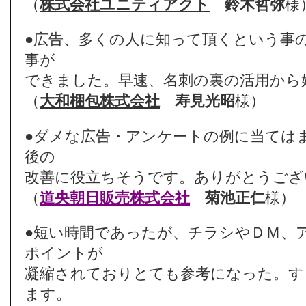
（
株式会社ユニティアクト
鈴木哲弥
様
●広告、多くの人に知って頂くという事
事が
できました。早速、名刺の裏の活用から
（
大和梱包株式会社
寿見光昭
様）
●ダメな広告・アンケートの例に当ては
後の
改善に役立ちそうです。ありがとうござ
（
道央朝日販売株式会社
菊池正仁
様）
●短い時間であったが、チラシやＤＭ、
ポイントが
凝縮されておりとても参考になった。す
ます。