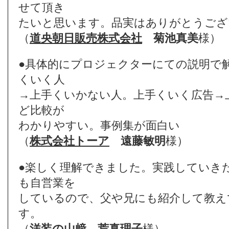
せて頂き
たいと思います。品実はありがとうござ
（
道央朝日販売株式会社
菊池真美
様）
●具体的にプロジェクターにての説明で
くいく人
→上手くいかない人。上手くいく広告→
ど比較が
わかりやすい。事例集が面白い
（
株式会社トーア
遠藤敏明
様）
●楽しく理解できました。実践していき
も自営業を
しているので、父や兄にも紹介して教え
す。
（
洋装の山﨑
荒真理子
様）