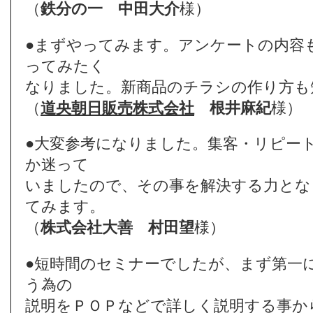
（
鉄分の一
中田大介
様）
●まずやってみます。アンケートの内容
ってみたく
なりました。新商品のチラシの作り方も
（
道央朝日販売株式会社
根井麻紀
様）
●大変参考になりました。集客・リピー
か迷って
いましたので、その事を解決する力とな
てみます。
（
株式会社大善
村田望
様）
●短時間のセミナーでしたが、まず第一
う為の
説明をＰＯＰなどで詳しく説明する事か