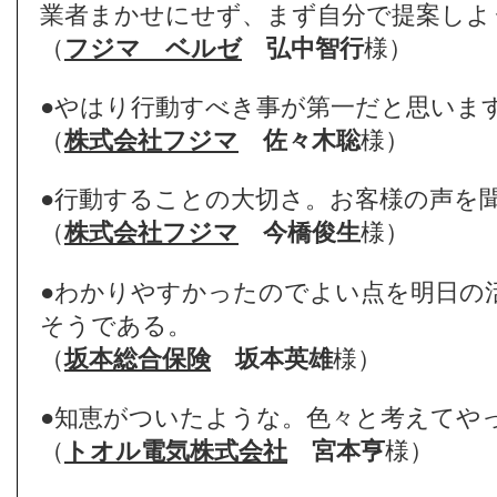
業者まかせにせず、まず自分で提案しよ
（
フジマ ベルゼ
弘中智行
様）
●やはり行動すべき事が第一だと思いま
（
株式会社フジマ
佐々木聡
様）
●行動することの大切さ。お客様の声を
（
株式会社フジマ
今橋俊生
様）
●わかりやすかったのでよい点を明日の
そうである。
（
坂本総合保険
坂本英雄
様）
●知恵がついたような。色々と考えてや
（
トオル電気株式会社
宮本亨
様）