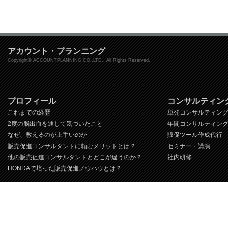
アカウント・プランニング
Copyright© ACCOUNTPLANNING CO.,LTD.. All Rights Reserved.
プロフィール
コンサルティン
これまでの経歴
単発コンサルティン
2度の脳出血を通して気づいたこと
年間コンサルティン
なぜ、教えるのが上手いのか
販促ツール作成代行
販売促進コンサルタントに頼むメリットとは？
セミナー・講演
他の販売促進コンサルタントとどこが違うのか？
社内研修
HONDAで培った販売促進ノウハウとは？