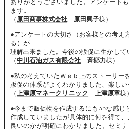
ありがとうございました。アンケートも
ます。
（
原田商事株式会社
原田興子
様）
●アンケートの大切さ（お客様との考え
る）が
理解出来ました。今後の販促に生かして
（
中川石油ガス有限会社
斉郷力
様）
●私の考えていたＷｅｂ上のストーリー
販促の体系がよくわかりました。楽しい
（
上津原マネークリニック
上津原章
様
●今まで販促物を作成するにも○○な感
作成していましたが具体的に何を得て、
良いのかが明確にわかりました。セミナ