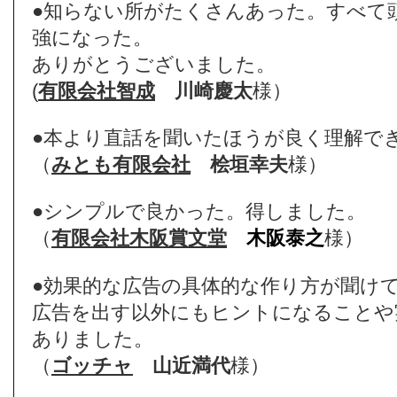
●知らない所がたくさんあった。すべて
強になった。
ありがとうございました。
(
有限会社智成
川崎慶太
様）
●本より直話を聞いたほうが良く理解で
（
みとも有限会社
桧垣幸夫
様）
●シンプルで良かった。得しました。
（
有限会社木阪賞文堂
木阪泰之
様）
●効果的な広告の具体的な作り方が聞け
広告を出す以外にもヒントになることや
ありました。
（
ゴッチャ
山近満代
様）