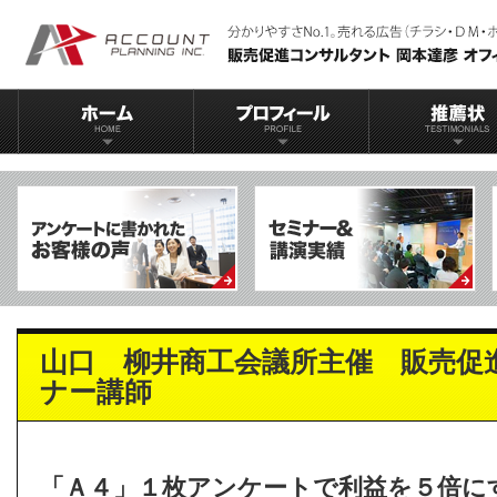
山口 柳井商工会議所主催 販売促
ナー講師
「Ａ４」１枚アンケートで利益を５倍に