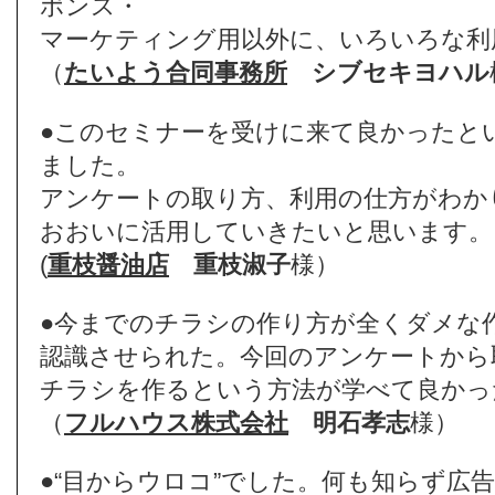
ポンス・
マーケティング用以外に、いろいろな利
（
たいよう合同事務所
シブセキヨハル
●このセミナーを受けに来て良かったと
ました。
アンケートの取り方、利用の仕方がわか
おおいに活用していきたいと思います。
(
重枝醤油店
重枝淑子
様）
●今までのチラシの作り方が全くダメな
認識させられた。今回のアンケートから
チラシを作るという方法が学べて良かっ
（
フルハウス株式会社
明石孝志
様）
●“目からウロコ”でした。何も知らず広