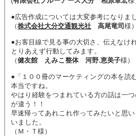
(
有限会社ブルーアース大分
相原章宏
様
●広告作成については大変参考になりま
（
株式会社大分交通観光社
高尾竜司
様
●お客目線で見る事の大切さ、伝えなけ
とりあえず行動してみます。
（
健友館 えみこ整体
河野.恵美子
様）
●「１００冊のマーケティングの本を読
本当ですね。
やはり経験をつまれている方の話は一つ
が違う！！
早速帰ってあれこれ作ってみたいと思い
いました。
（Ｍ・Ｔ様）