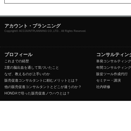
アカウント・プランニング
Copyright© ACCOUNTPLANNING CO.,LTD.. All Rights Reserved.
プロフィール
コンサルティン
これまでの経歴
単発コンサルティン
2度の脳出血を通して気づいたこと
年間コンサルティン
なぜ、教えるのが上手いのか
販促ツール作成代行
販売促進コンサルタントに頼むメリットとは？
セミナー・講演
他の販売促進コンサルタントとどこが違うのか？
社内研修
HONDAで培った販売促進ノウハウとは？