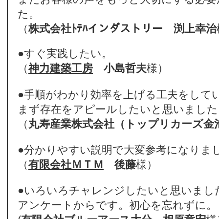
た。
（
株式会社ﾄﾃﾊインダストリー
渕上幸治
●すぐ実践したい。
（
神力建築工房
小島哲夫
様）
●手順がわかり効率を上げる工夫をして
まず存在をアピールしたいと思いました
（
丸寿産業株式会社（トップリカーズ金
●分かりやすい説明で大変参考になりま
（
有限会社ＭＴＭ
後藤
様）
●いろいろチャレンジしたいと思いまし
アンケートからです。初心を忘れずに。