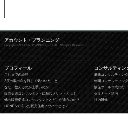
アカウント・プランニング
Copyright© ACCOUNTPLANNING CO.,LTD.. All Rights Reserved.
プロフィール
コンサルティン
これまでの経歴
単発コンサルティン
2度の脳出血を通して気づいたこと
年間コンサルティン
なぜ、教えるのが上手いのか
販促ツール作成代行
販売促進コンサルタントに頼むメリットとは？
セミナー・講演
他の販売促進コンサルタントとどこが違うのか？
社内研修
HONDAで培った販売促進ノウハウとは？