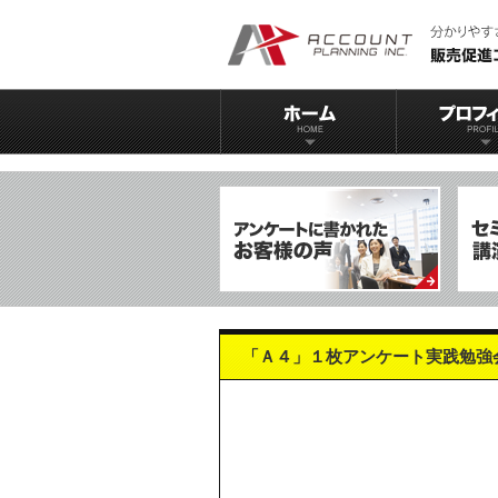
「Ａ４」１枚アンケート実践勉強