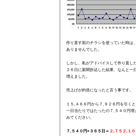
作り直す前のチラシを使っていた時は、
ありませんでした。
しかし、私がアドバイスして作り直し
２６日に新聞折込した結果、なんと一日
増えました。
売上げが約倍になったと言う事です。
１５,４６６円から７,９２６円を引く
一日当たりではたったの７,５４０円増
みてください。
７,５４０円×３６５日＝
２,７５２,１