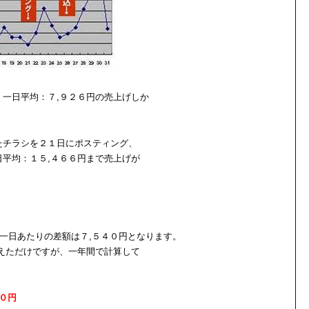
一日平均：７,９２６円の売上げしか
たチラシを２１日にポスティング、
平均：１５,４６６円まで売上げが
と一日あたりの差額は７,５４０円となります。
えただけですが、一年間で計算して
００円