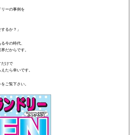
ドリーの事例を
せするか？」
ある今の時代、
業界だからです。
すだけで
らえたら幸いです。
シをご覧下さい。