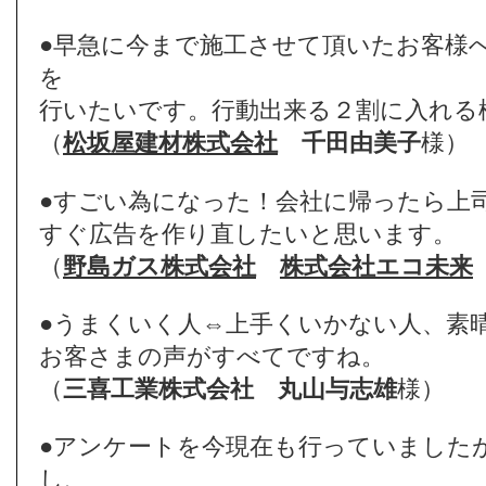
●早急に今まで施工させて頂いたお客様
を
行いたいです。行動出来る２割に入れる
（
松坂屋建材株式会社
千田由美子
様）
●すごい為になった！会社に帰ったら上
すぐ広告を作り直したいと思います。
（
野島ガス株式会社
株式会社エコ未来
●うまくいく人⇔上手くいかない人、素
お客さまの声がすべてですね。
（
三喜工業株式会社
丸山与志雄
様）
●アンケートを今現在も行っていました
し、