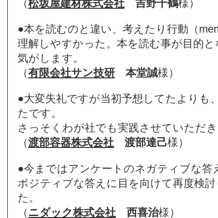
（
松坂屋建材株式会社
吉野千鶴
様）
●本を読むのと違い、考えたり行動（me
理解しやすかった。本を読む事が目的と
気がします。
（
有限会社サン技研
本堂誠
様）
●大変失礼ですが当初予想してたよりも
たです。
さっそくわが社でも実践させていただき
（
渡部容器株式会社
渡部達己
様）
●今まではアンケートのネガティブな答
ポジティブな答えに目を向けて再度検討
た。
（
ニダック株式会社
西喜治
様）