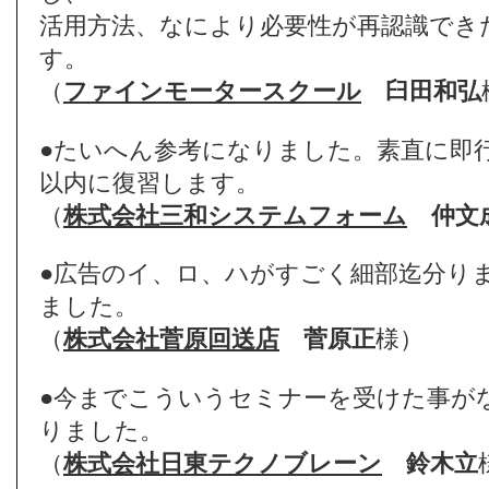
活用方法、なにより必要性が再認識でき
す。
（
ファインモータースクール
臼田和弘
●たいへん参考になりました。素直に即
以内に復習します。
（
株式会社三和システムフォーム
仲文
●広告のイ、ロ、ハがすごく細部迄分り
ました。
（
株式会社菅原回送店
菅原正
様）
●今までこういうセミナーを受けた事が
りました。
（
株式会社日東テクノブレーン
鈴木立