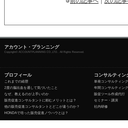
前の記事へ
｜
次の記事
アカウント・プランニング
Copyright© ACCOUNTPLANNING CO.,LTD.. All Rights Reserved.
プロフィール
コンサルティン
これまでの経歴
単発コンサルティン
2度の脳出血を通して気づいたこと
年間コンサルティン
なぜ、教えるのが上手いのか
販促ツール作成代行
販売促進コンサルタントに頼むメリットとは？
セミナー・講演
他の販売促進コンサルタントとどこが違うのか？
社内研修
HONDAで培った販売促進ノウハウとは？