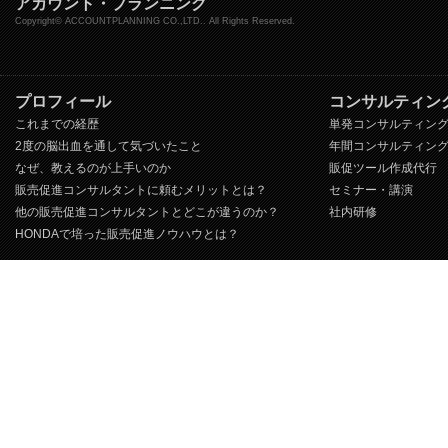
アカウント・プランニング
Copyright© ACCOUNTPLANNING CO.,LTD.. All Rights Reserved.
プロフィール
コンサルティン
これまでの経歴
単発コンサルティン
2度の脳出血を通して気づいたこと
年間コンサルティン
なぜ、教えるのが上手いのか
販促ツール作成代行
販売促進コンサルタントに頼むメリットとは？
セミナー・講演
他の販売促進コンサルタントとどこが違うのか？
社内研修
HONDAで培った販売促進ノウハウとは？