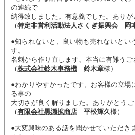
の連続で
納得致しました。有意義でした。ありが
（
特定非営利活動法人さくぎ振興会
岡
●知られないと、良い物も売れないとい
す。
名刺から作り直します。本当に有難うご
（
株式会社鈴木事務機
鈴木章
様）
●わかりやすかったです。お客様の立場
る事の
大切さが良く解りました。ありがとうご
（
有限会社黒瀬拡商店
平松輝久
様）
●大変興味のある話を聞かせていただき