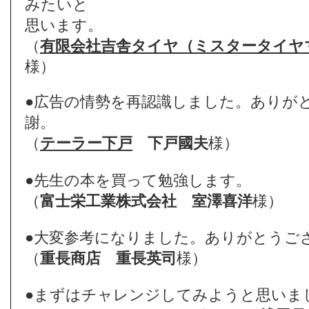
みたいと
思います。
（
有限会社吉舎タイヤ（ミスタータイヤ
様）
●広告の情勢を再認識しました。ありが
謝。
（
テーラー下戸
下戸國夫
様）
●先生の本を買って勉強します。
（
富士栄工業株式会社
室澤喜洋
様）
●大変参考になりました。ありがとうご
（
重長商店
重長英司
様）
●まずはチャレンジしてみようと思いま