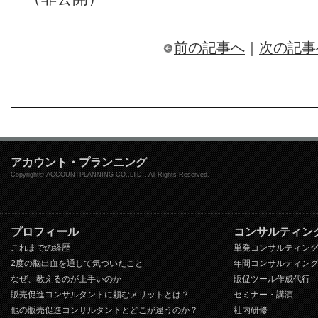
前の記事へ
｜
次の記事
アカウント・プランニング
Copyright© ACCOUNTPLANNING CO.,LTD.. All Rights Reserved.
プロフィール
コンサルティン
これまでの経歴
単発コンサルティン
2度の脳出血を通して気づいたこと
年間コンサルティン
なぜ、教えるのが上手いのか
販促ツール作成代行
販売促進コンサルタントに頼むメリットとは？
セミナー・講演
他の販売促進コンサルタントとどこが違うのか？
社内研修