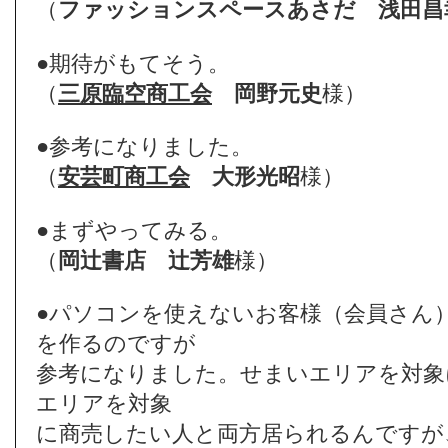
（
ファッションスペースあさだ
浅田昌
●期待がもてそう。
（
三原臨空商工会
岡野元史
様）
●参考になりました。
（
安芸町商工会
大形光昭
様）
●まずやってみる。
（
岡辻書店
辻芳雄
様）
●パソコンを使えないお客様（会員さん
を作るのですが
参考になりました。せまいエリアを対象
エリアを対象
に商売したい人と両方居られるんですが