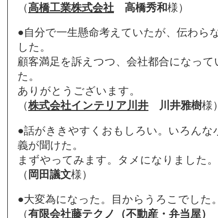
（
高橋工業株式会社
高橋秀和
様）
●自分で一生懸命考えていたが、伝わら
した。
顧客満足を訴えつつ、会社都合になって
た。
ありがとうございます。
（
株式会社インテリア川井
川井雅樹
様
●話がききやすくおもしろい。いろんな
義が聞けた。
まずやってみます。タメになりました。
（
岡田議文
様）
●大変為になった。目からうろこでした
（
有限会社藤テクノ（不動産・弁当屋）