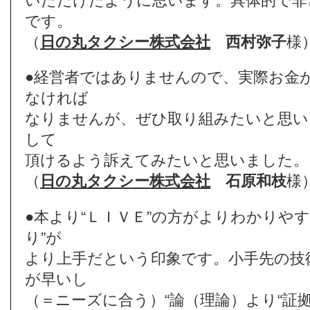
いただけたように思います。具体的で非
です。
（
日の丸タクシー株式会社
西村弥子
様
●経営者ではありませんので、実際お金
なければ
なりませんが、ぜひ取り組みたいと思い
して
頂けるよう訴えてみたいと思いました。
（
日の丸タクシー株式会社
石原和枝
様
●本より“ＬＩＶＥ”の方がよりわかりや
り”が
より上手だという印象です。小手先の技
が早いし
（＝ニーズに合う）“論（理論）より“証