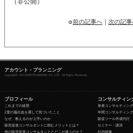
（非公開）
前の記事へ
｜
次の記事
アカウント・プランニング
Copyright© ACCOUNTPLANNING CO.,LTD.. All Rights Reserved.
プロフィール
コンサルティン
これまでの経歴
単発コンサルティン
2度の脳出血を通して気づいたこと
年間コンサルティン
なぜ、教えるのが上手いのか
販促ツール作成代行
販売促進コンサルタントに頼むメリットとは？
セミナー・講演
他の販売促進コンサルタントとどこが違うのか？
社内研修