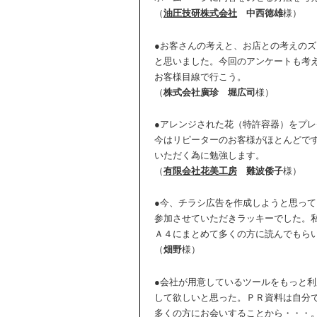
（
油圧技研株式会社
中西徳雄
様）
●お客さんの考えと、お店との考えの
と思いました。今回のアンケートも考
お客様目線で行こう。
（
株式会社廣珍
堀広司
様）
●アレンジされた花（特許容器）をプ
今はリピーターのお客様がほとんどで
いただく為に勉強します。
（
有限会社花美工房
難波倭子
様）
●今、チラシ広告を作成しようと思っ
参加させていただきラッキーでした。
Ａ４にまとめて多くの方に読んでもら
（
畑野
様）
●会社が用意しているツールをもっと
して欲しいと思った。ＰＲ資料は自分
多くの方にお会いすることから・・・