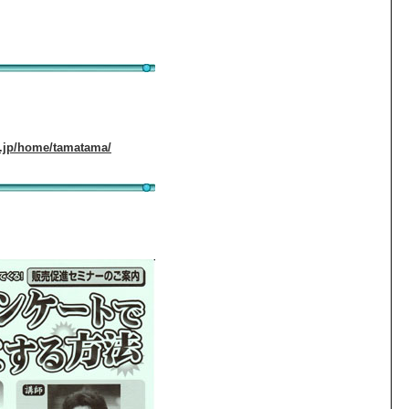
e.jp/home/tamatama/