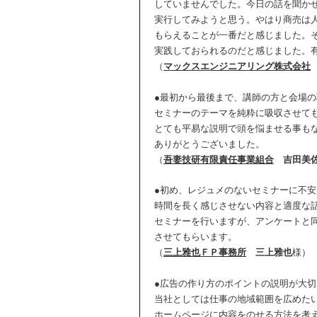
していませんでした。今日の話を聞か
実行してみようと思う。やはり商売は
もらえることが一番だと感じました。
実践しておられるのだと感じました。
（
マックスエンジニアリング株式会社
●最初から最後まで、講師の方と会場
セミナーのテーマを純粋に吸収させて
とても平易な説明で頭を悩ませる事も
ありがとうございました。
（
吾妻技研有限責任事業組合
吉田美
●初め、レジュメのないセミナーに不
時間を長く感じさせない内容と適度な
セミナーを行いますが、アンケートと
させてもらいます。
（
三上雅也ＦＰ事務所
三上雅也
様）
●広告の作り方のポイントの説明が大
当社としては仕事の地域範囲を広めた
ホームページに内容をのせる方法を考