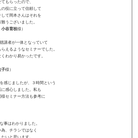
せてもらったので、
人の役に立って信頼して
そして岡本さんはそれを
有難うございました。
小谷育枝
様）
の聴講者が一体となっていて
もらえるようなセミナーでした。
なくわかり易かったです。
佐子
様）
安を感じましたが、３時間という
話に感心しました。私も
同様セミナー方法も参考に
切な事はわかりました。
い為、チラシではなく
えたいと思います。