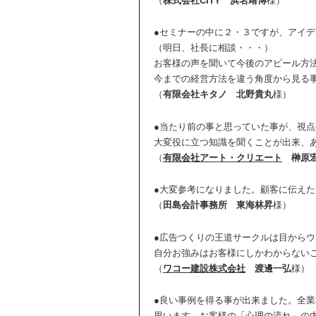
（
株式会社CITY
浜名靖博
様）
●セミナーの中に２・３ですが、アイ
（明日、社長に相談・・・）
お客様の声を聞いて今後のアピール方
今までの経営方法を違う角度から見る
（
有限会社キタノ
北野貴丸
様）
●当たり前の事と思っていた事が、視
大変役に立つ知識を聞くことが出来、
（
有限会社アート・クリエート
榊原
●大変参考になりました。顧客に伝え
（
田島会計事務所
東海林昇
様）
●広告つくりの王道サークルは目から
自分お強みはお客様にしかわからない
（
ワコー建設株式会社
渡邊一弘
様）
●良い事例を得る事が出来ました。全
思います。お客様の「心理の流れ」の