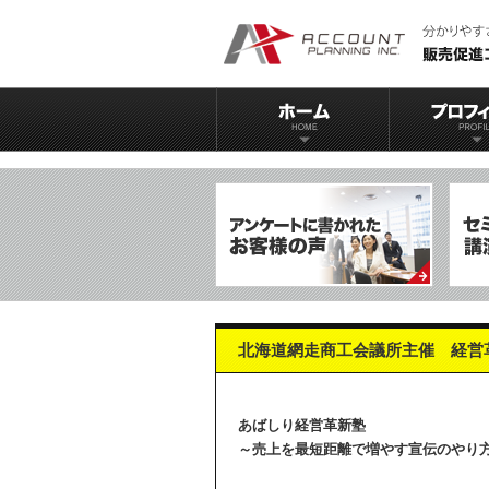
北海道網走商工会議所主催 経営
あばしり経営革新塾
～売上を最短距離で増やす宣伝のやり